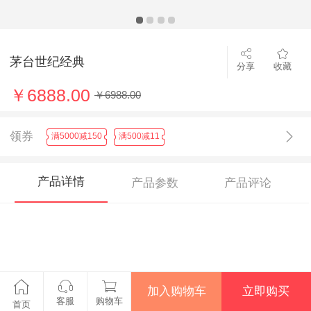
茅台世纪经典
分享
收藏
￥6888.00
￥6988.00
领券
满5000减150
满500减11
产品详情
产品参数
产品评论
加入购物车
立即购买
客服
购物车
首页